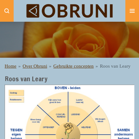
Ga
direct
naar
de
hoofdinhoud
Home
»
Over Obruni
»
Gebruikte concepten
»
Roos van Leary
Roos van Leary