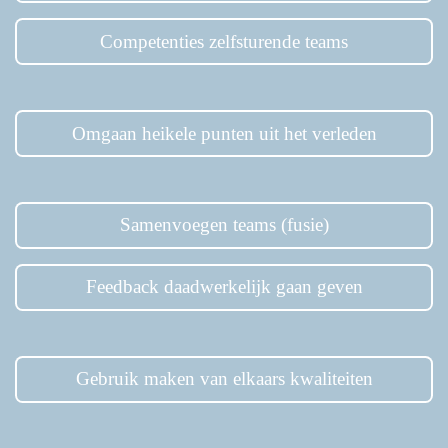
c
r
Competenties zelfsturende teams
e
e
n
Omgaan heikele punten uit het verleden
Samenvoegen teams (fusie)
Feedback daadwerkelijk gaan geven
Gebruik maken van elkaars kwaliteiten