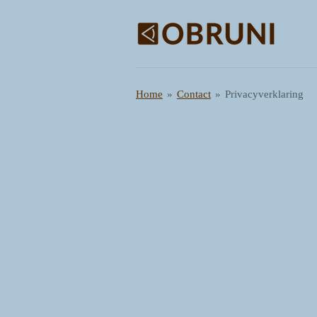
Ga
direct
naar
de
hoofdinhoud
Home
»
Contact
»
Privacyverklaring